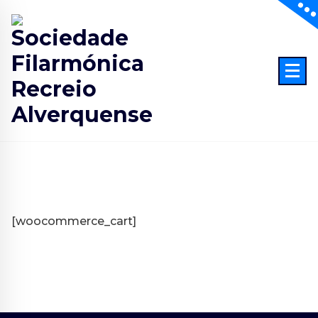
Skip
to
content
[woocommerce_cart]